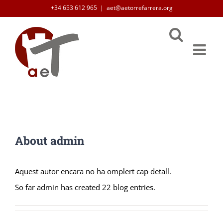
Skip
+34 653 612 965
|
aet@aetorrefarrera.org
to
content
About
admin
Aquest autor encara no ha omplert cap detall.
So far admin has created 22 blog entries.