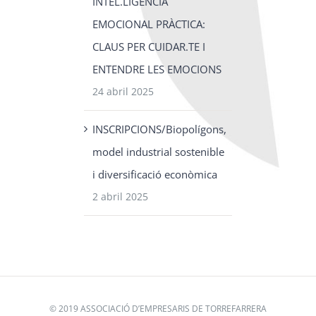
INTEL.LIGÈNCIA
EMOCIONAL PRÀCTICA:
CLAUS PER CUIDAR.TE I
ENTENDRE LES EMOCIONS
24 abril 2025
INSCRIPCIONS/Biopolígons,
model industrial sostenible
i diversificació econòmica
2 abril 2025
Aquest lloc web utilitza galetes
c web utilitza cookies per millorar lexperiència de lusuari. En utilitzar el nostr
 accepta totes les galetes d'acord amb la nostra Política de galetes.
Llegir-n
MENT NECESSÀRIES
RENDIMENT
ORIENTACIÓ
ACCEPTA-HO TOT
REBUTJA-HO TOT
© 2019 ASSOCIACIÓ D’EMPRESARIS DE TORREFARRERA