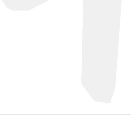
×
e lloc web,
e més
FUNCIONALITAT