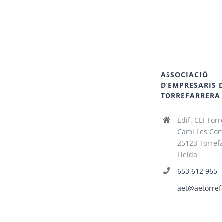
ASSOCIACIÓ
D’EMPRESARIS 
TORREFARRERA
Edif. CEI Torr
Camí Les Com
25123 Torrefa
Lleida
653 612 965
aet@aetorref