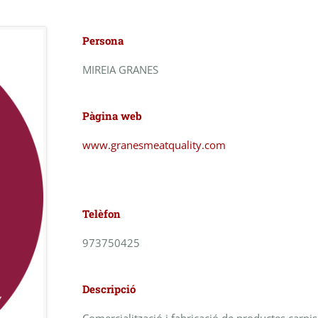
Persona
MIREIA GRANES
Pàgina web
www.granesmeatquality.com
Telèfon
973750425
Descripció
Comercialització i fabricació de productes carnis 