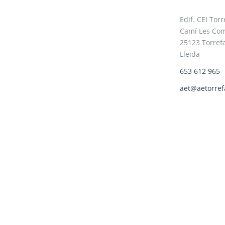
Edif. CEI Torr
Camí Les Com
25123 Torrefa
Lleida
653 612 965
aet@aetorref