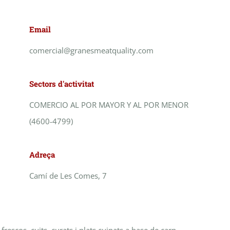
Email
comercial@granesmeatquality.com
Sectors d'activitat
COMERCIO AL POR MAYOR Y AL POR MENOR
(4600-4799)
Adreça
Camí de Les Comes, 7
frescos, cuits, curats i plats cuinats a base de carn.