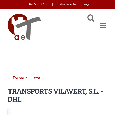
Skip
+34 653 612 965
|
aet@aetorrefarrera.org
to
content
← Tornar al Llistat
TRANSPORTS VILAVERT, S.L. -
DHL