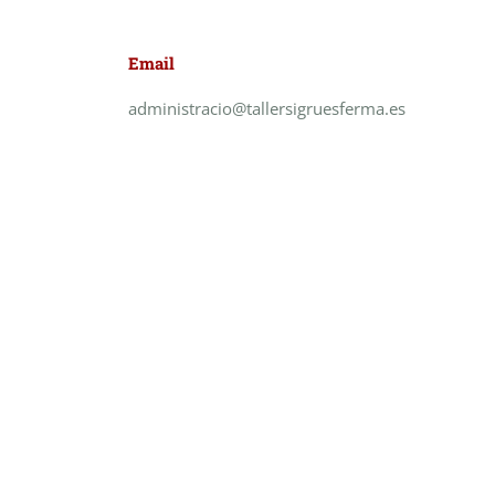
Email
administracio@tallersigruesferma.es