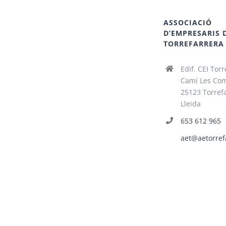
ASSOCIACIÓ
D’EMPRESARIS 
TORREFARRERA
Edif. CEI Torr
Camí Les Com
25123 Torrefa
Lleida
653 612 965
aet@aetorref