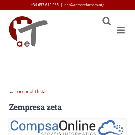
Skip
+34 653 612 965
|
aet@aetorrefarrera.org
to
content
← Tornar al Llistat
Zempresa zeta