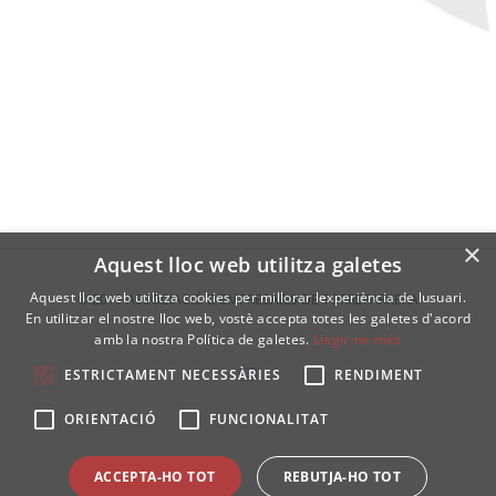
×
Aquest lloc web utilitza galetes
Aquest lloc web utilitza cookies per millorar lexperiència de lusuari.
© 2019 ASSOCIACIÓ D’EMPRESARIS DE TORREFARRERA
En utilitzar el nostre lloc web, vostè accepta totes les galetes d'acord
amb la nostra Política de galetes.
Llegir-ne més
Email
ESTRICTAMENT NECESSÀRIES
RENDIMENT
ORIENTACIÓ
FUNCIONALITAT
ACCEPTA-HO TOT
REBUTJA-HO TOT