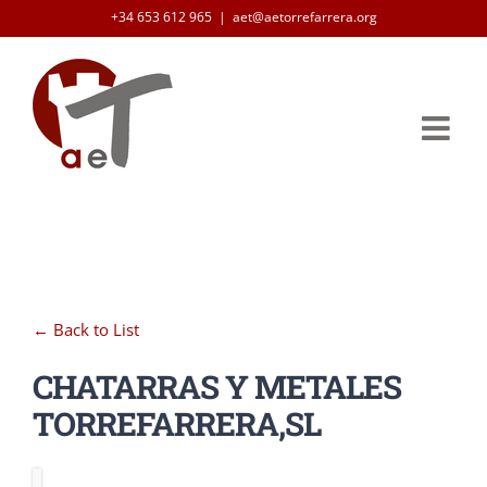
Skip
+34 653 612 965
|
aet@aetorrefarrera.org
to
content
← Back to List
CHATARRAS Y METALES
TORREFARRERA,SL