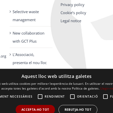
Privacy policy
Selective waste
Cookie’s policy
management
Legal notice
New collaboration
with GCT Plus
L’Associació,
.org
presenta el nou lloc
d’internet en
Aquest lloc web utilitza galetes
c web utilitza cookies per millorar lexperiència de lusuari. En utilitzar el nostr
 accepta totes les galetes d'acord amb la nostra Política de galetes.
Llegir-n
MENT NECESSÀRIES
RENDIMENT
ORIENTACIÓ
F
ACCEPTA-HO TOT
REBUTJA-HO TOT
© 2019 ASSOCIACIÓ D’EMPRESARIS DE TORREFARRERA