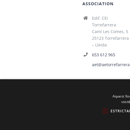
ASSOCIATION
Edif. CEI
Torrefarrera
Camí Les Comes, 5
25123 Torrefarrera
– Lleida
653 612 965
aet@aetorrefarrera
Aquest llo
vostè
ESTRICTA