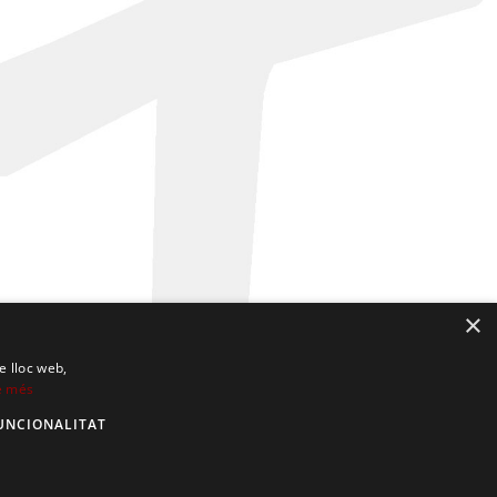
×
e lloc web,
e més
UNCIONALITAT