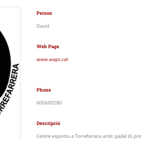
Person
David
Web Page
www.waps.cat
Phone
600600280
Descripció
Centre esportiu a Torrefarrera amb: pàdel (6 pist