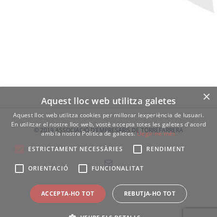
×
Aquest lloc web utilitza galetes
Aquest lloc web utilitza cookies per millorar lexperiència de lusuari.
En utilitzar el nostre lloc web, vostè accepta totes les galetes d'acord
© 2019 ASSOCIACIÓ D’EMPRESARIS DE TORREFARRERA
amb la nostra Política de galetes.
Llegir-ne més
ESTRICTAMENT NECESSÀRIES
RENDIMENT
Email
ORIENTACIÓ
FUNCIONALITAT
ACCEPTA-HO TOT
REBUTJA-HO TOT