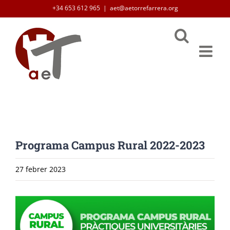
Skip
+34 653 612 965
|
aet@aetorrefarrera.org
to
content
Programa Campus Rural 2022-2023
27 febrer 2023
View
Larger