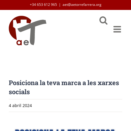
Skip
+34 653 612 965
|
aet@aetorrefarrera.org
to
content
Posiciona la teva marca a les xarxes
socials
4 abril 2024
View