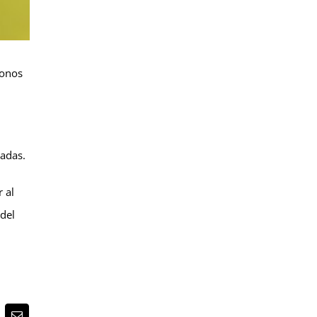
gonos
iadas.
 al
 del
n
nterest
Email