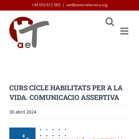
Skip
+34 653 612 965
|
aet@aetorrefarrera.org
to
content
CURS CICLE HABILITATS PER A LA
VIDA. COMUNICACIO ASSERTIVA
30 abril 2024
View