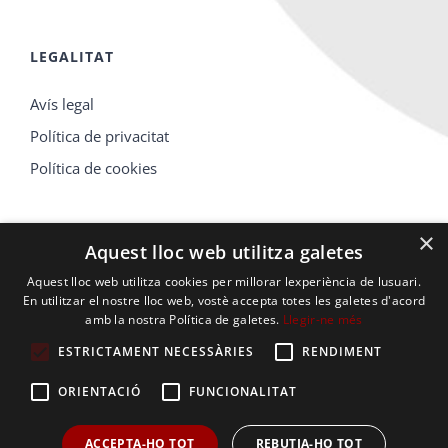
LEGALITAT
Avís legal
Política de privacitat
Política de cookies
×
Aquest lloc web utilitza galetes
Aquest lloc web utilitza cookies per millorar lexperiència de lusuari.
En utilitzar el nostre lloc web, vostè accepta totes les galetes d'acord
amb la nostra Política de galetes.
Llegir-ne més
ESTRICTAMENT NECESSÀRIES
RENDIMENT
ORIENTACIÓ
FUNCIONALITAT
© 2019 ASSOCIACIÓ D’EMPRESARIS DE TORREFARRERA
ACCEPTA-HO TOT
REBUTJA-HO TOT