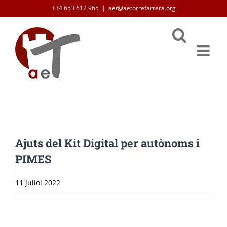
Skip
+34 653 612 965
|
aet@aetorrefarrera.org
to
content
Ajuts del Kit Digital per autònoms i
PIMES
11 juliol 2022
View